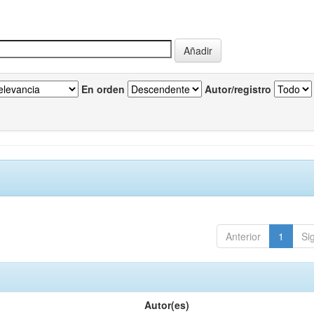
En orden
Autor/registro
Anterior
1
Si
Autor(es)