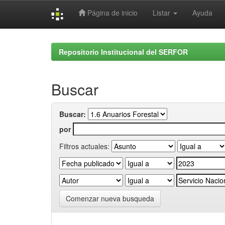
Página de inicio
Listar
Ayuda
Skip
navigation
Repositorio Institucional del SERFOR
Buscar
Buscar:
por
Filtros actuales:
Comenzar nueva busqueda