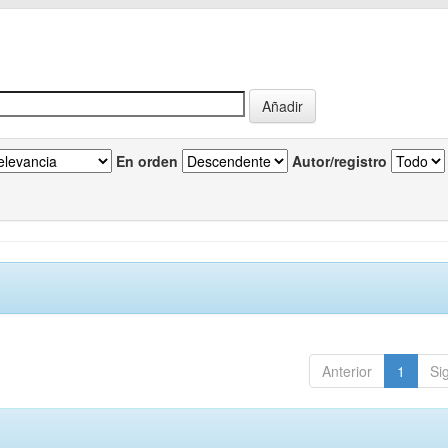
En orden
Autor/registro
Anterior
1
Si