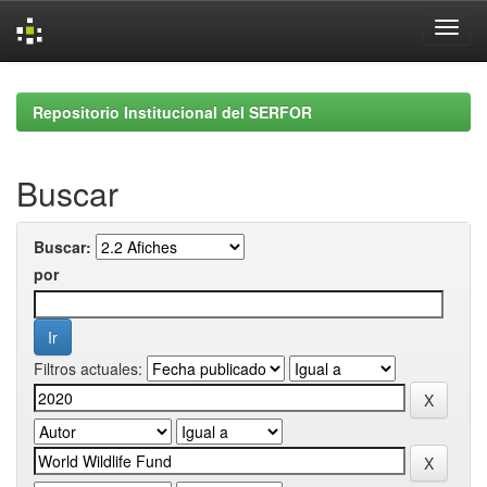
Skip
navigation
Repositorio Institucional del SERFOR
Buscar
Buscar:
por
Filtros actuales: