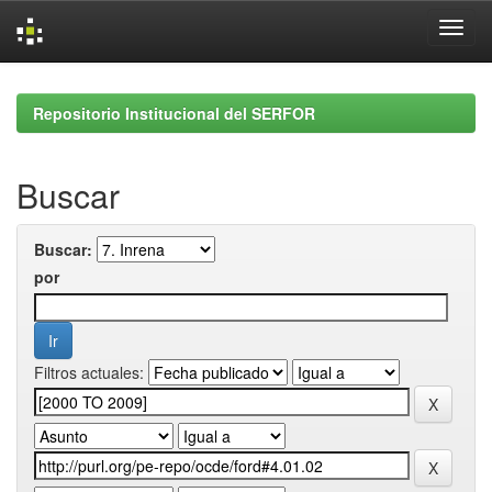
Skip
navigation
Repositorio Institucional del SERFOR
Buscar
Buscar:
por
Filtros actuales: