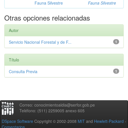
Fauna Silvestre
Fauna Silvestre
Otras opciones relacionadas
Autor
Servicio Nacional Forestal y de F...
1
Título
Consulta Previa
1
Correo: conocimientoaldia@serfor.gob.pe
Teléfono: (511) 2259005 anexo 605
DSpace Software
Copyright © 2002-2008
MIT
and
Hewlett-Packard
-
Comentarios