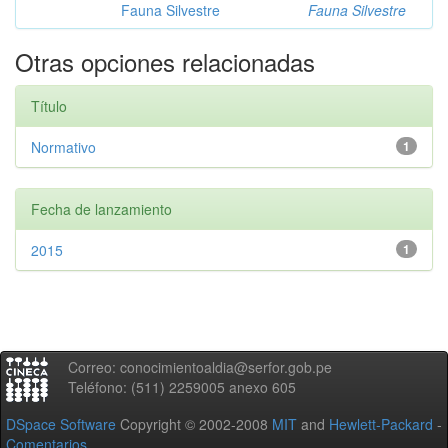
Fauna Silvestre
Fauna Silvestre
Otras opciones relacionadas
Título
Normativo
1
Fecha de lanzamiento
2015
1
Correo: conocimientoaldia@serfor.gob.pe
Teléfono: (511) 2259005 anexo 605
DSpace Software
Copyright © 2002-2008
MIT
and
Hewlett-Packard
-
Comentarios