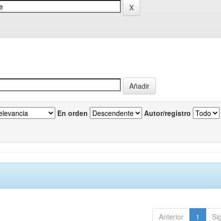
En orden
Autor/registro
Anterior
1
Si