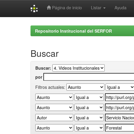
Página de inicio
Listar
Ayuda
Skip
navigation
Repositorio Institucional del SERFOR
Buscar
Buscar:
por
Filtros actuales: