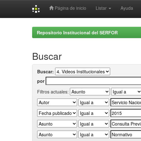
Página de inicio
Listar
Ayuda
Skip
navigation
Repositorio Institucional del SERFOR
Buscar
Buscar:
por
Filtros actuales: