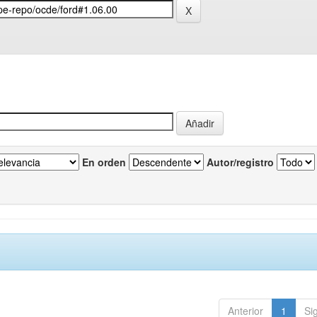
En orden
Autor/registro
Anterior
1
Si