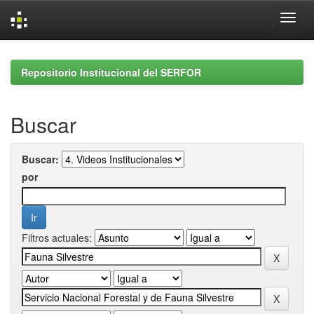
Skip
navigation
Repositorio Institucional del SERFOR
Buscar
Buscar:
por
Filtros actuales: