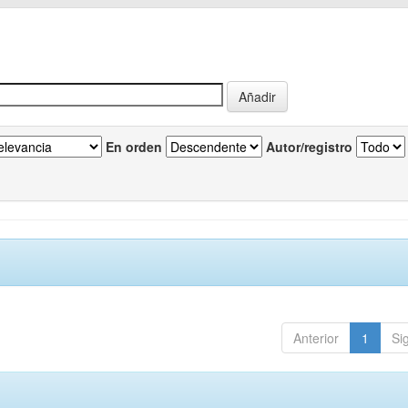
En orden
Autor/registro
Anterior
1
Si