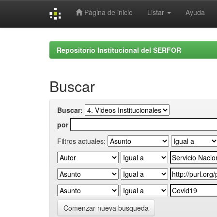
Página de inicio
Listar
Ayuda
Skip
navigation
Repositorio Institucional del SERFOR
Buscar
Buscar:
por
Filtros actuales:
Comenzar nueva busqueda