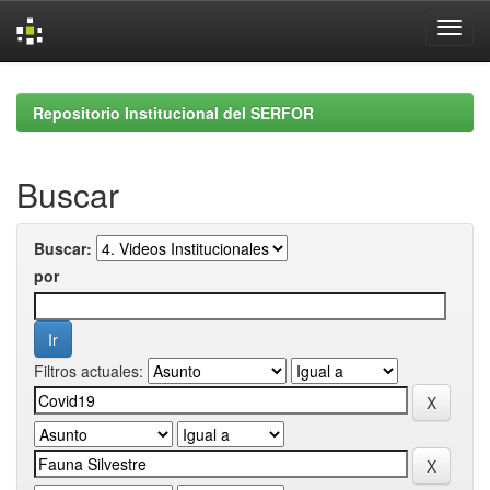
Skip
navigation
Repositorio Institucional del SERFOR
Buscar
Buscar:
por
Filtros actuales: