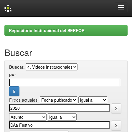
Skip
navigation
Repositorio Institucional del SERFOR
Buscar
Buscar:
por
Filtros actuales: