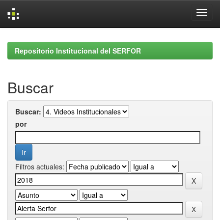
Skip
navigation
Repositorio Institucional del SERFOR
Buscar
Buscar:
por
Filtros actuales: