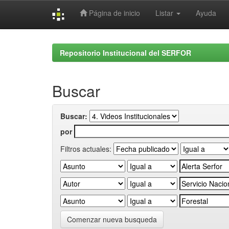
Página de inicio
Listar
Ayuda
Skip
navigation
Repositorio Institucional del SERFOR
Buscar
Buscar:
por
Filtros actuales:
Comenzar nueva busqueda