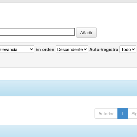
En orden
Autor/registro
Anterior
1
Si