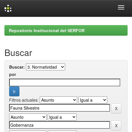
Skip
navigation
Repositorio Institucional del SERFOR
Buscar
Buscar:
por
Filtros actuales: