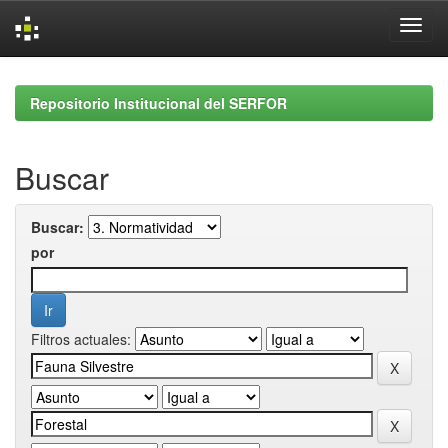
Skip
navigation
Repositorio Institucional del SERFOR
Buscar
Buscar:
por
Filtros actuales: