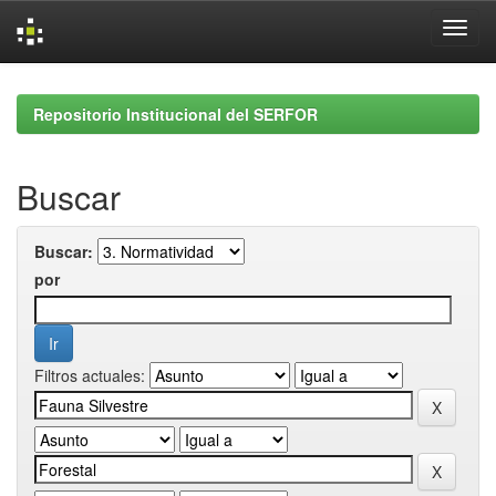
Skip
navigation
Repositorio Institucional del SERFOR
Buscar
Buscar:
por
Filtros actuales: