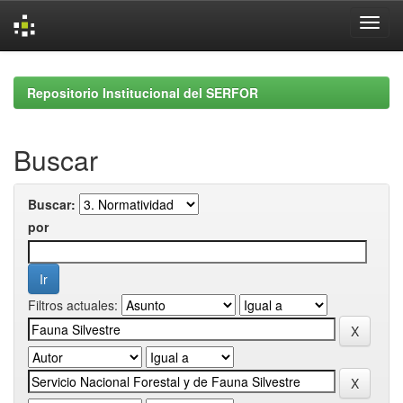
Skip
navigation
Repositorio Institucional del SERFOR
Buscar
Buscar:
por
Filtros actuales: