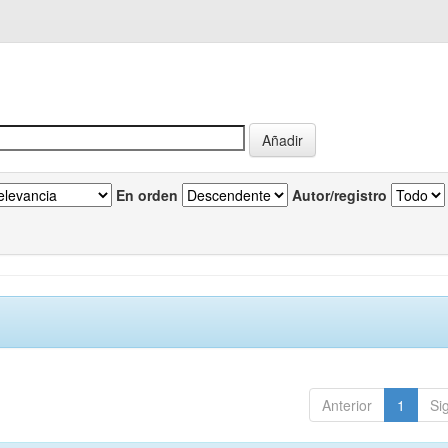
En orden
Autor/registro
Anterior
1
Si