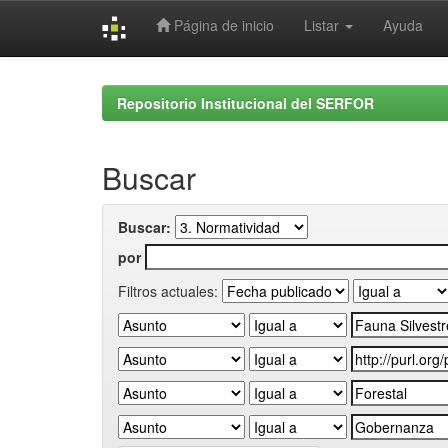
Página de inicio
Listar
Ayuda
Skip
navigation
Repositorio Institucional del SERFOR
Buscar
Buscar:
por
Filtros actuales: