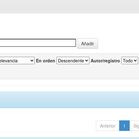
En orden
Autor/registro
Anterior
1
Si