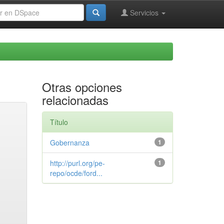
Servicios
Otras opciones
relacionadas
Título
Gobernanza
1
http://purl.org/pe-
1
repo/ocde/ford...