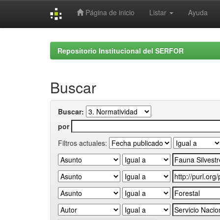
Página de inicio
Listar
Ayuda
Skip
navigation
Repositorio Institucional del SERFOR
Buscar
Buscar:
por
Filtros actuales: