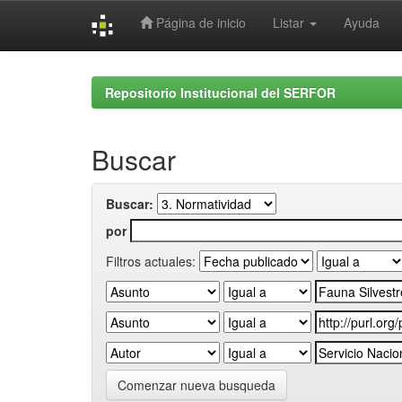
Página de inicio
Listar
Ayuda
Skip
navigation
Repositorio Institucional del SERFOR
Buscar
Buscar:
por
Filtros actuales:
Comenzar nueva busqueda