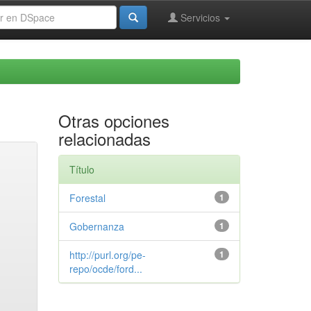
Servicios
Otras opciones
relacionadas
Título
Forestal
1
Gobernanza
1
http://purl.org/pe-
1
repo/ocde/ford...