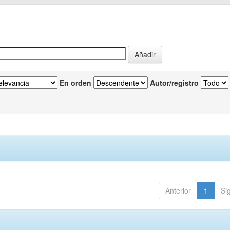
En orden
Autor/registro
Anterior
1
Si