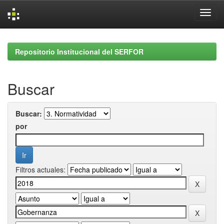
Skip
navigation
Repositorio Institucional del SERFOR
Buscar
Buscar:
por
Filtros actuales: