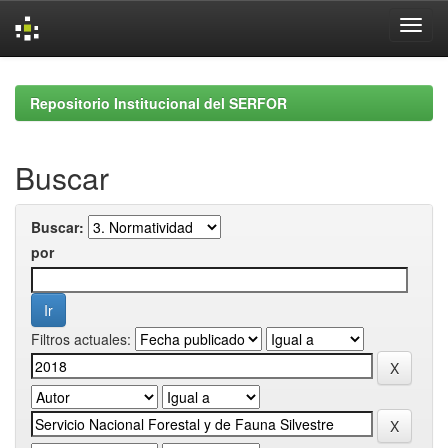
Skip
navigation
Repositorio Institucional del SERFOR
Buscar
Buscar:
por
Filtros actuales: