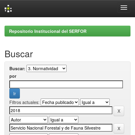
Skip
navigation
Repositorio Institucional del SERFOR
Buscar
Buscar:
por
Filtros actuales: