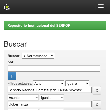
Skip
navigation
Repositorio Institucional del SERFOR
Buscar
Buscar:
por
Filtros actuales: