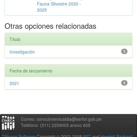
Fauna Silvestre 2020 -
2025
Otras opciones relacionadas
Título
Investigación
1
Fecha de lanzamiento
2021
1
Correo: conocimientoaldia@serfor.gob.pe
Teléfono: (511) 2259005 anexo 605
DSpace Software
Copyright © 2002-2008
MIT
and
Hewlett-Packard
-