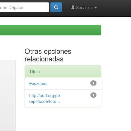
Servicios
Otras opciones
relacionadas
Título
Ecozonas
1
http://purl.org/pe-
1
repo/ocde/ford...