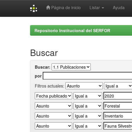
Página de inicio
Listar
Ayuda
Skip
navigation
Repositorio Institucional del SERFOR
Buscar
Buscar:
por
Filtros actuales: