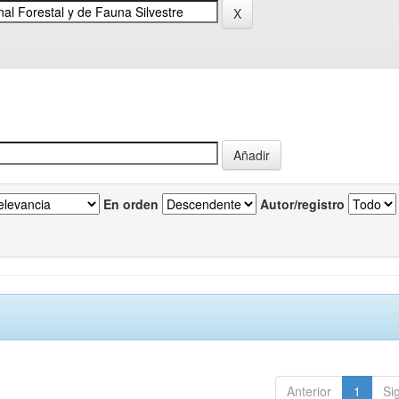
En orden
Autor/registro
Anterior
1
Si