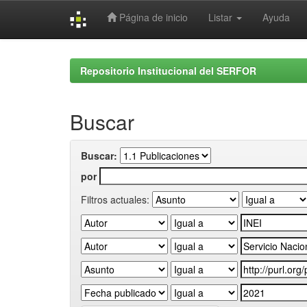
Página de inicio
Listar
Ayuda
Skip
navigation
Repositorio Institucional del SERFOR
Buscar
Buscar:
por
Filtros actuales: