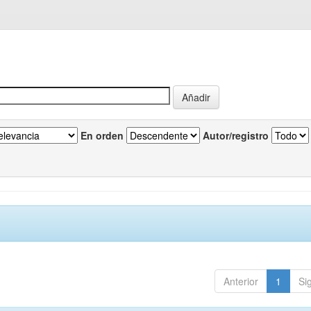
En orden
Autor/registro
Anterior
1
Si