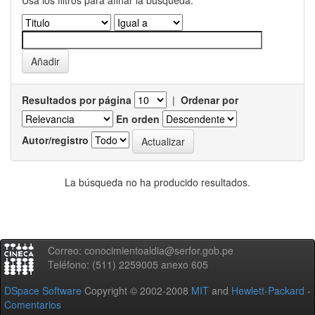
Usa los filtros para afinar la busqueda.
Resultados por página
|
Ordenar por
En orden
Autor/registro
La búsqueda no ha producido resultados.
Correo: conocimientoaldia@serfor.gob.pe
Teléfono: (511) 2259005 anexo 605
DSpace Software
Copyright © 2002-2008
MIT
and
Hewlett-Packard
-
Comentarios