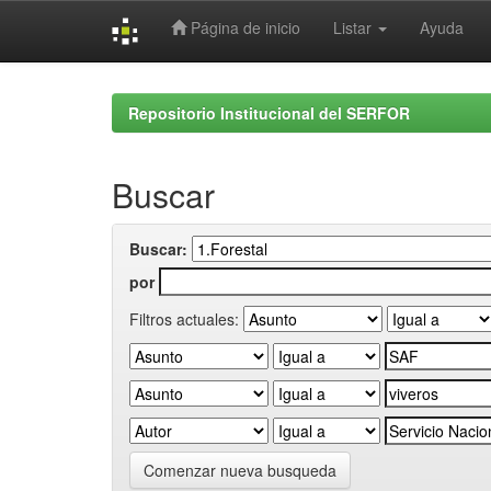
Página de inicio
Listar
Ayuda
Skip
navigation
Repositorio Institucional del SERFOR
Buscar
Buscar:
por
Filtros actuales:
Comenzar nueva busqueda