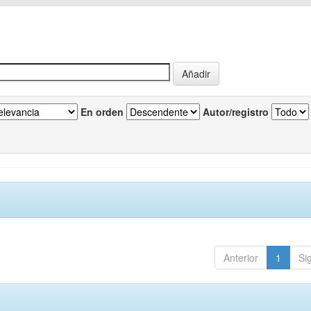
En orden
Autor/registro
Anterior
1
Si