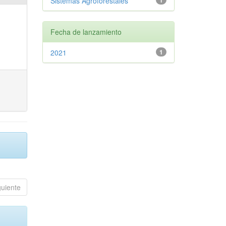
Sistemas Agroforestales
1
Fecha de lanzamiento
2021
1
guiente