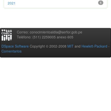
2021
1
Correo: conocimientoaldia@serfor.gob.pe
Teléfono: (511) 2259005 anexo 605
DSpace Software
Copyright © 2002-2008
MIT
and
Hewlett-Packard
-
Comentarios