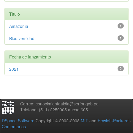
Título
Amazonía
1
Biodiversidad
1
Fecha de lanzamiento
2021
2
Correo: conocimientoaldia@serfor.gob.pe
Teléfono: (511) 2259005 anexo 605
DSpace Software
Copyright © 2002-2008
MIT
and
Hewlett-Packard
-
Comentarios