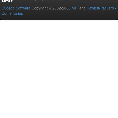
DSpace Software
Copyright © 2002-2008
MIT
and
Hewlett-Packard
-
Comentarios