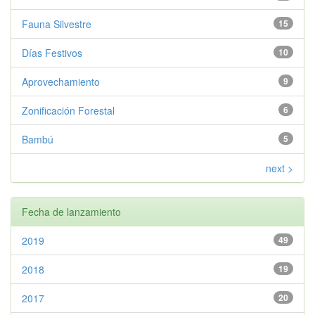
Fauna Silvestre
15
Días Festivos
10
Aprovechamiento
9
Zonificación Forestal
6
Bambú
5
next >
Fecha de lanzamiento
2019
49
2018
19
2017
20