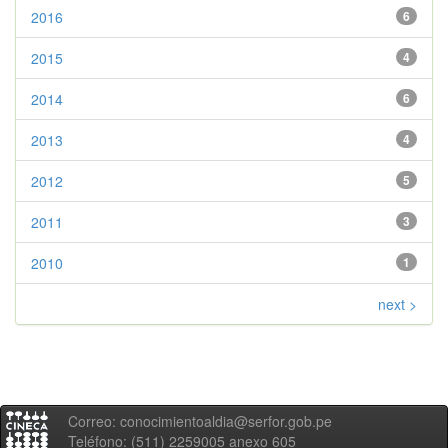
2016
6
2015
4
2014
6
2013
4
2012
5
2011
3
2010
1
next >
Correo: conocimientoaldia@serfor.gob.pe
Teléfono: (511) 2259005 anexo 605