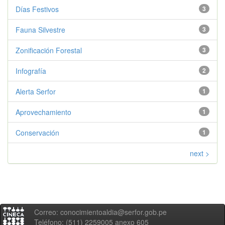
Días Festivos
3
Fauna Silvestre
3
Zonificación Forestal
3
Infografía
2
Alerta Serfor
1
Aprovechamiento
1
Conservación
1
next >
Correo: conocimientoaldia@serfor.gob.pe
Teléfono: (511) 2259005 anexo 605