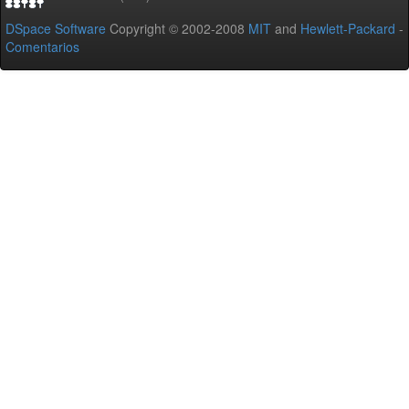
DSpace Software
Copyright © 2002-2008
MIT
and
Hewlett-Packard
-
Comentarios