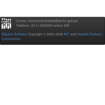
Correo: conocimientoaldia@serfor.gob.pe
Teléfono: (511) 2259005 anexo 605
DSpace Software
Copyright © 2002-2008
MIT
and
Hewlett-Packard
-
Comentarios