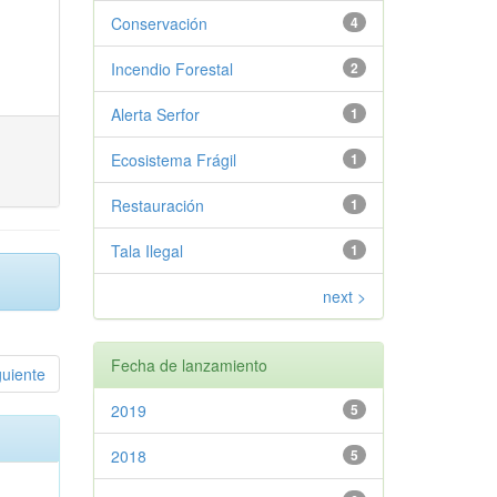
Conservación
4
Incendio Forestal
2
Alerta Serfor
1
Ecosistema Frágil
1
Restauración
1
Tala Ilegal
1
next >
Fecha de lanzamiento
guiente
2019
5
2018
5