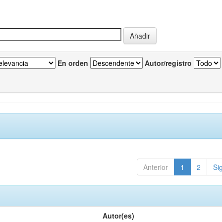
En orden
Autor/registro
Anterior
1
2
Si
Autor(es)