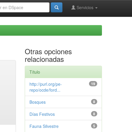
Servicios
Otras opciones
relacionadas
Título
http://purl.org/pe-
19
repo/ocde/ford...
Bosques
8
Días Festivos
8
Fauna Silvestre
5