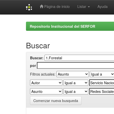
Página de inicio
Listar
Ayuda
Skip
navigation
Repositorio Institucional del SERFOR
Buscar
Buscar:
por
Filtros actuales:
Comenzar nueva busqueda