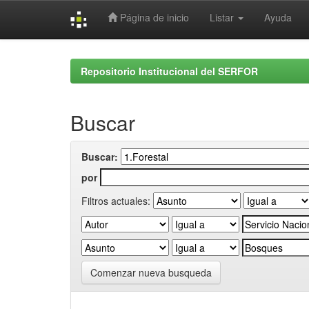
Página de inicio
Listar
Ayuda
Skip
navigation
Repositorio Institucional del SERFOR
Buscar
Buscar:
por
Filtros actuales:
Comenzar nueva busqueda