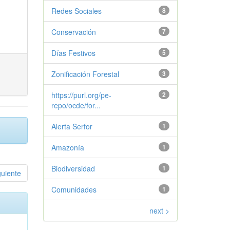
Redes Sociales
8
Conservación
7
Días Festivos
5
Zonificación Forestal
3
https://purl.org/pe-
2
repo/ocde/for...
Alerta Serfor
1
Amazonía
1
Biodiversidad
1
guiente
Comunidades
1
next >