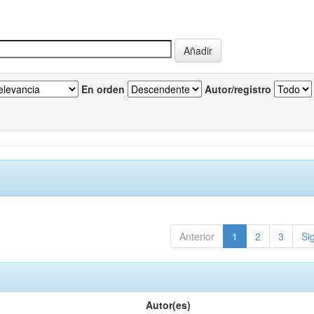
En orden
Autor/registro
Anterior
1
2
3
Si
Autor(es)