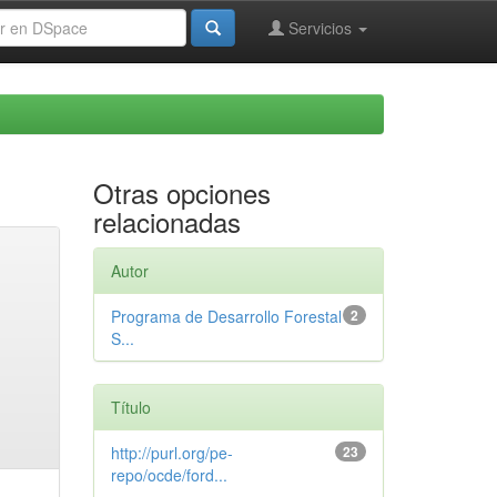
Servicios
Otras opciones
relacionadas
Autor
Programa de Desarrollo Forestal
2
S...
Título
http://purl.org/pe-
23
repo/ocde/ford...