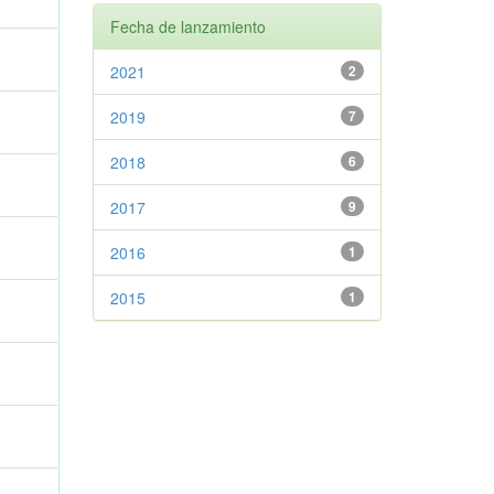
Fecha de lanzamiento
a
2021
2
a
2019
7
2018
6
a
2017
9
a
2016
1
2015
1
a
a
a
a