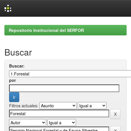
Skip
navigation
Repositorio Institucional del SERFOR
Buscar
Buscar:
por
Filtros actuales: