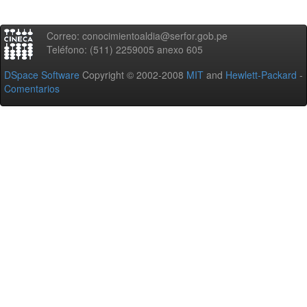
Correo: conocimientoaldia@serfor.gob.pe
Teléfono: (511) 2259005 anexo 605
DSpace Software
Copyright © 2002-2008
MIT
and
Hewlett-Packard
-
Comentarios