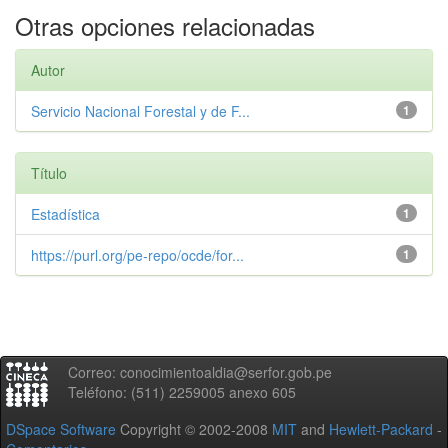
Otras opciones relacionadas
Autor
Servicio Nacional Forestal y de F...
1
Título
Estadística
1
https://purl.org/pe-repo/ocde/for...
1
Correo: conocimientoaldia@serfor.gob.pe
Teléfono: (511) 2259005 anexo 605
DSpace Software
Copyright © 2002-2008
MIT
and
Hewlett-Packard
-