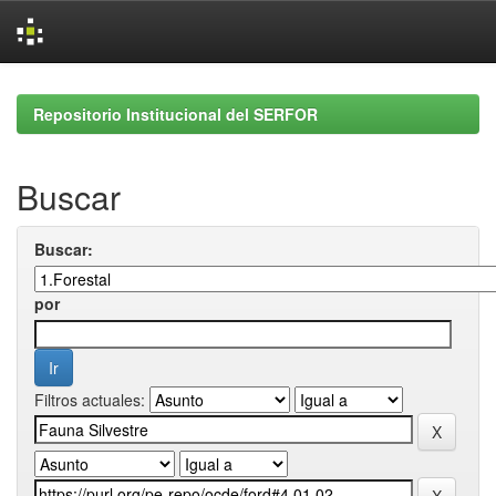
Skip
navigation
Repositorio Institucional del SERFOR
Buscar
Buscar:
por
Filtros actuales: