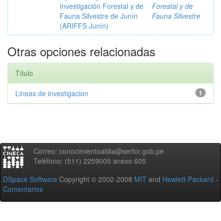
Investigación Forestal y de
Forestal y de
Fauna Silvestre de Junín
Fauna Silvestre
(ARIFFS Junín)
Otras opciones relacionadas
Título
Lineas de investigacion
1
Correo: conocimientoaldia@serfor.gob.pe
Teléfono: (511) 2259005 anexo 605
DSpace Software
Copyright © 2002-2008
MIT
and
Hewlett-Packard
-
Comentarios