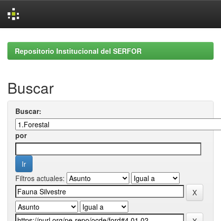
Skip
navigation
Repositorio Institucional del SERFOR
Buscar
Buscar:
por
Filtros actuales: