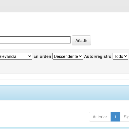
En orden
Autor/registro
Anterior
1
Si