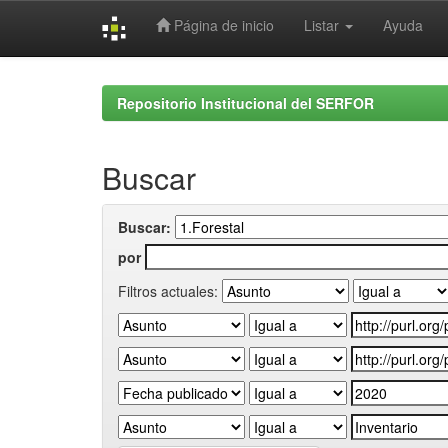
Página de inicio
Listar
Ayuda
Skip
navigation
Repositorio Institucional del SERFOR
Buscar
Buscar:
por
Filtros actuales: