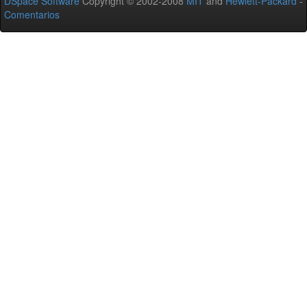
DSpace Software
Copyright © 2002-2008
MIT
and
Hewlett-Packard
-
Comentarios