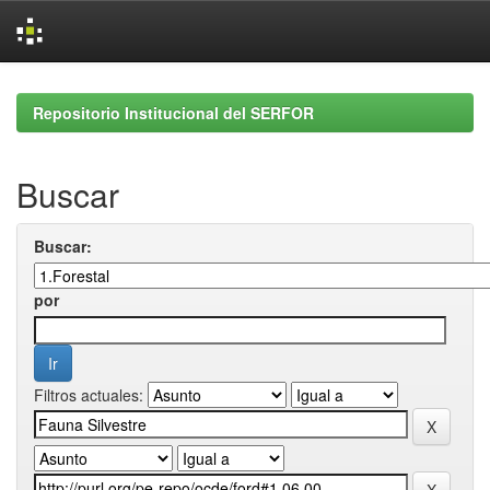
Skip
navigation
Repositorio Institucional del SERFOR
Buscar
Buscar:
por
Filtros actuales: