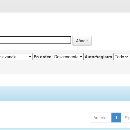
En orden
Autor/registro
Anterior
1
Si