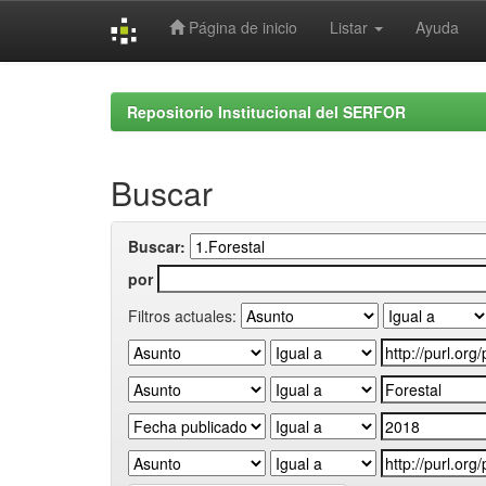
Página de inicio
Listar
Ayuda
Skip
navigation
Repositorio Institucional del SERFOR
Buscar
Buscar:
por
Filtros actuales: