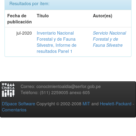
Resultados por ítem:
Fecha de
Título
Autor(es)
publicación
jul-2020
Inventario Nacional
Servicio Nacional
Forestal y de Fauna
Forestal y de
Silvestre, Informe de
Fauna Silvestre
resultados Panel 1
Correo: conocimientoaldia@serfor.gob.pe
Teléfono: (511) 2259005 anexo 605
DSpace Software
Copyright © 2002-2008
MIT
and
Hewlett-Packard
-
Comentarios