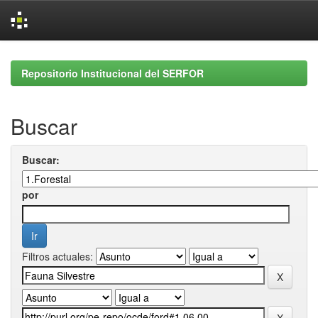
Skip
navigation
Repositorio Institucional del SERFOR
Buscar
Buscar:
por
Filtros actuales: