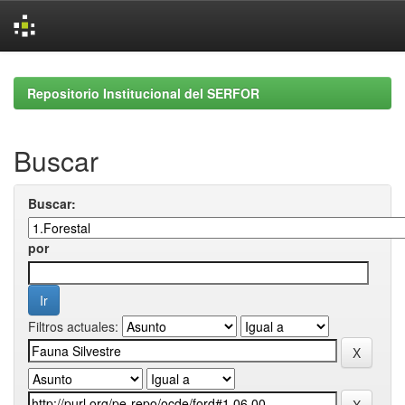
Skip
navigation
Repositorio Institucional del SERFOR
Buscar
Buscar:
por
Filtros actuales: