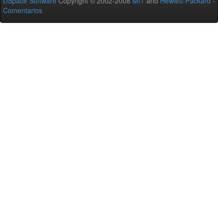
DSpace Software
Copyright © 2002-2008
MIT
and
Hewlett-Packard
-
Comentarios