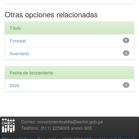
Otras opciones relacionadas
Título
Forestal
1
Inventario
1
Fecha de lanzamiento
2020
1
Correo: conocimientoaldia@serfor.gob.pe
Teléfono: (511) 2259005 anexo 605