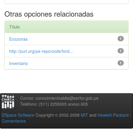
Otras opciones relacionadas
Título
Ecozonas
1
http://purl.org/pe-repo/ocde/ford...
1
Inventario
1
Correo: conocimientoaldia@serfor.gob.pe
Teléfono: (511) 2259005 anexo 605
DSpace Software
Copyright © 2002-2008
MIT
and
Hewlett-Packard
-
Comentarios