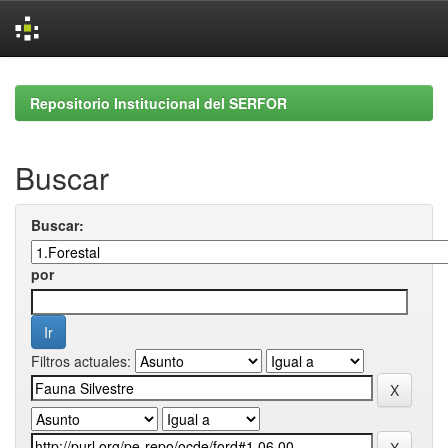
Skip
navigation
Repositorio Institucional del SERFOR
Buscar
Buscar:
por
Filtros actuales: