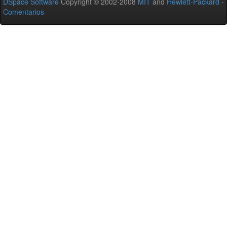
DSpace Software
Copyright © 2002-2008
MIT
and
Hewlett-Packard
-
Comentarios