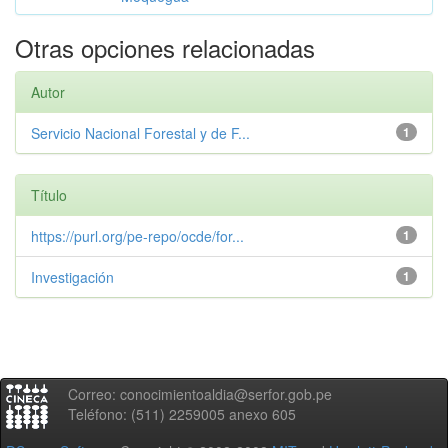
Otras opciones relacionadas
Autor
Servicio Nacional Forestal y de F...
1
Título
https://purl.org/pe-repo/ocde/for...
1
Investigación
1
Correo: conocimientoaldia@serfor.gob.pe
Teléfono: (511) 2259005 anexo 605