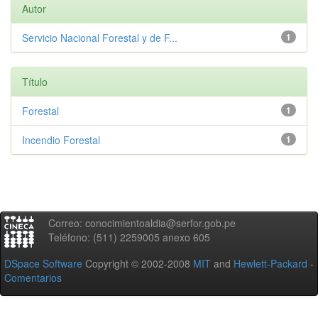
Autor
Servicio Nacional Forestal y de F...
1
Título
Forestal
1
Incendio Forestal
1
Correo: conocimientoaldia@serfor.gob.pe
Teléfono: (511) 2259005 anexo 605
DSpace Software
Copyright © 2002-2008
MIT
and
Hewlett-Packard
-
Comentarios