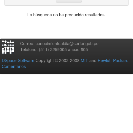
La búsqueda no ha producido resultados.
Correo: conocimientoaldia@serfor.gob.pe
Teléfono: (511) 2259005 anexo 605
DSpace Software
Copyright © 2002-2008
MIT
and
Hewlett-Packard
-
Comentarios