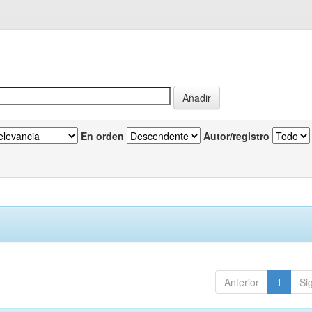
En orden
Autor/registro
Anterior
1
Si