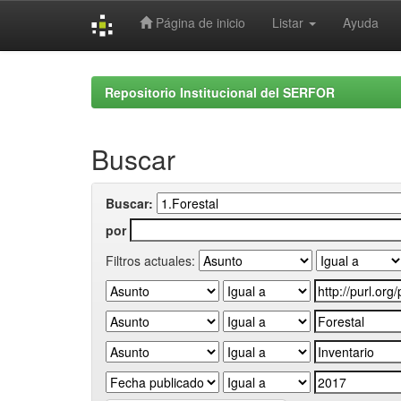
Página de inicio
Listar
Ayuda
Skip
navigation
Repositorio Institucional del SERFOR
Buscar
Buscar:
por
Filtros actuales: